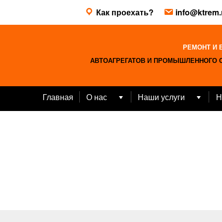
Skip
Как проехать?
info@ktrem.
to
content
РЕМОНТ И 
АВТОАГРЕГАТОВ И ПРОМЫШЛЕННОГО 
Главная
О нас
Наши услуги
Н
Open
Open
menu
menu