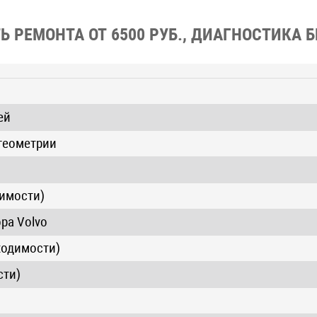
 РЕМОНТА ОТ 6500 РУБ., ДИАГНОСТИКА 
ей
геометрии
димости)
ра Volvo
ходимости)
сти)