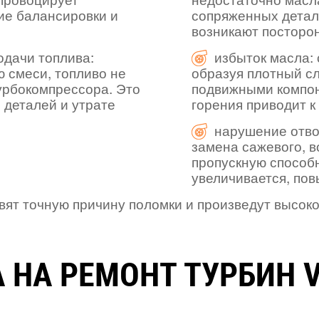
ие балансировки и
сопряженных детале
возникают посторонн
одачи топлива:
избыток масла: 
 смеси, топливо не
образуя плотный сл
турбокомпрессора. Это
подвижными компон
 деталей и утрате
горения приводит к
нарушение отво
замена сажевого, 
пропускную способ
увеличивается, пов
т точную причину поломки и произведут высоко
 НА РЕМОНТ ТУРБИН 