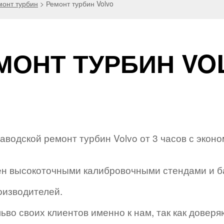
монт турбин
>
Ремонт турбин Volvo
МОНТ ТУРБИН VO
водской ремонт турбин Volvo от 3 часов с экон
н высокоточными калибровочными стендами и б
оизводителей.
во своих клиентов именно к нам, так как доверя