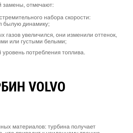
й замены, отмечают:
стремительного набора скорости:
л былую динамику;
х газов увеличился, они изменили оттенок,
ыми или густыми белыми;
 уровень потребления топлива.
БИН VOLVO
ных материалов: турбина получает
, что приводит к усиленному трению