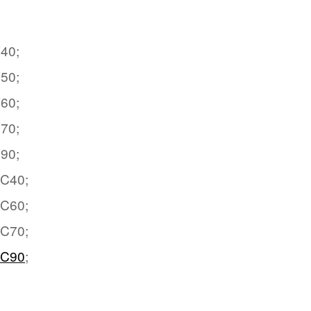
40;
50;
60;
70;
90;
XC40;
XC60;
XC70;
XC90
;