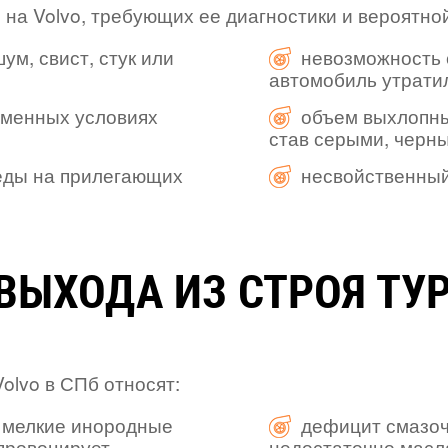
на Volvo, требующих ее диагностики и вероятно
ум, свист, стук или
невозможность 
автомобиль утрати
зменных условиях
объем выхлопны
став серыми, черн
леды на прилегающих
несвойственный
ВЫХОДА ИЗ СТРОЯ ТУР
olvo в СПб относят:
, мелкие инородные
дефицит смазоч
 провоцирует
недостаточно масла