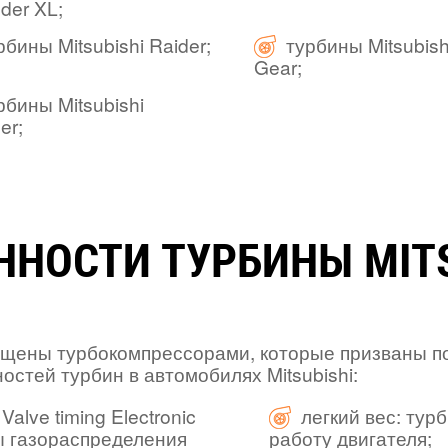
der XL;
рбины Mitsubishi Raider;
турбины Mitsubis
Gear;
рбины Mitsubishi
er;
ННОСТИ ТУРБИНЫ MITS
нащены турбокомпрессорами, которые призваны п
остей турбин в автомобилях Mitsubishi:
Valve timing Electronic
легкий вес: тур
зы газораспределения
работу двигателя;