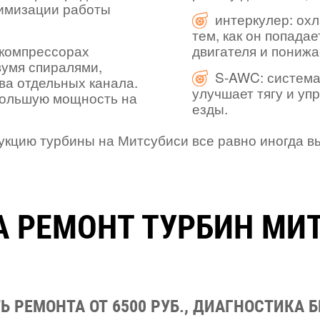
тимизации работы
интеркулер: ох
тем, как он попада
окомпрессорах
двигателя и понижа
двумя спиралями,
S-AWC: система 
ва отдельных канала.
улучшает тягу и уп
большую мощность на
езды.
цию турбины на Митсубиси все равно иногда вых
А РЕМОНТ ТУРБИН МИ
 РЕМОНТА ОТ 6500 РУБ., ДИАГНОСТИКА 