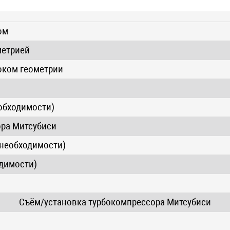
ом
метрией
оком геометрии
обходимости)
ора Митсубиси
 необходимости)
одимости)
Съём/установка турбокомпрессора Митсубиси