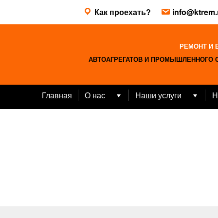
Skip
Как проехать?
info@ktrem.
to
content
РЕМОНТ И 
АВТОАГРЕГАТОВ И ПРОМЫШЛЕННОГО 
Главная
О нас
Наши услуги
Н
Open
Open
menu
menu