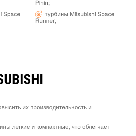
Pinin;
hi Space
турбины Mitsubishi Space
Runner;
UBISHI
овысить их производительность и
бины легкие и компактные, что облегчает