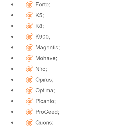
Forte;
K5;
K8;
K900;
Magentis;
Mohave;
Niro;
Opirus;
Optima;
Picanto;
ProCeed;
Quoris;