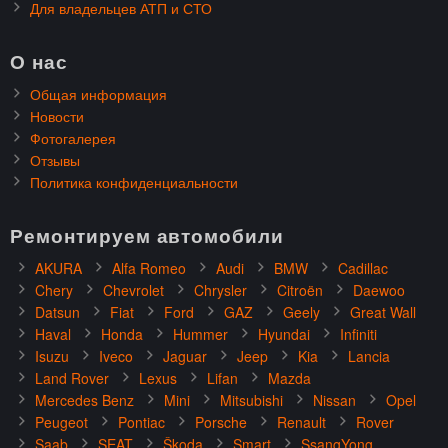
Для владельцев АТП и СТО
О нас
Общая информация
Новости
Фотогалерея
Отзывы
Политика конфиденциальности
Ремонтируем автомобили
AKURA
Alfa Romeo
Audi
BMW
Cadillac
Chery
Chevrolet
Chrysler
Citroën
Daewoo
Datsun
Fiat
Ford
GAZ
Geely
Great Wall
Haval
Honda
Hummer
Hyundai
Infiniti
Isuzu
Iveco
Jaguar
Jeep
Kia
Lancia
Land Rover
Lexus
Lifan
Mazda
Mercedes Benz
Mini
Mitsubishi
Nissan
Opel
Peugeot
Pontiac
Porsche
Renault
Rover
Saab
SEAT
Škoda
Smart
SsangYong