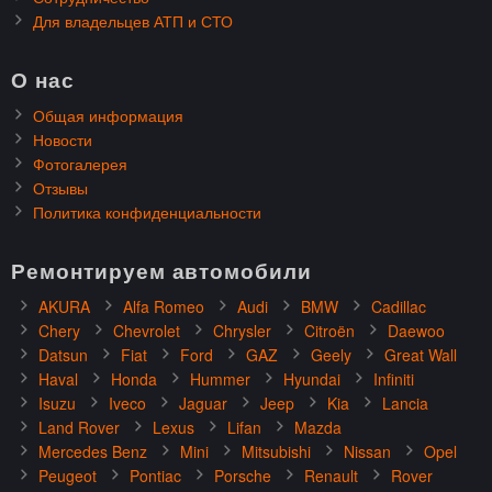
Для владельцев АТП и СТО
О нас
Общая информация
Новости
Фотогалерея
Отзывы
Политика конфиденциальности
Ремонтируем автомобили
AKURA
Alfa Romeo
Audi
BMW
Cadillac
Chery
Chevrolet
Chrysler
Citroën
Daewoo
Datsun
Fiat
Ford
GAZ
Geely
Great Wall
Haval
Honda
Hummer
Hyundai
Infiniti
Isuzu
Iveco
Jaguar
Jeep
Kia
Lancia
Land Rover
Lexus
Lifan
Mazda
Mercedes Benz
Mini
Mitsubishi
Nissan
Opel
Peugeot
Pontiac
Porsche
Renault
Rover