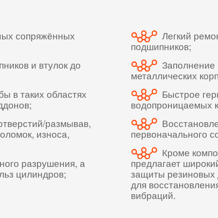
ных сопряжённых
Легкий ремо
подшипников;
ников и втулок до
Заполнение 
металлических корп
ы в таких областях
Быстрое гер
ддонов;
водопроницаемых к
тверстий/размывав,
Восстановле
оломок, износа,
первоначального с
Кроме компо
ного разрушения, а
предлагает широки
ильз цилиндров;
защиты резиновых 
для восстановления
вибраций.