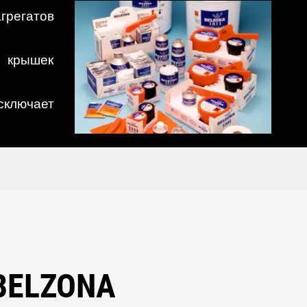
грегатов
, крышек
ключает
BELZONA