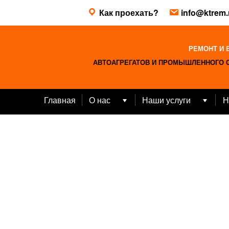
Skip
Как проехать?
info@ktrem.
to
content
РЕМОНТ И 
АВТОАГРЕГАТОВ И ПРОМЫШЛЕННОГО 
Главная
О нас
Наши услуги
Н
Open
Open
menu
menu