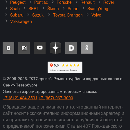
Peugeot
Pontiac
Porsche
Renault
Rover
Saab
SEAT
Škoda
Smart
SsangYong
Subaru
Suzuki
Toyota Crangen
Volvo
Volkswagen
© 2009-
2026
. "КТСервис". Ремонт турбин и карданных валов в
Санкт-Петербурге.
Является зарегистрированным торговым знаком.
+7 (812) 424-3531
+7 (967) 967-3000
Обращаем ваше внимание на то, что данный интернет-
сайт носит исключительно информационный характер и
ни при каких условиях не является публичной офертой,
определяемой положениями Статьи 437 Гражданского