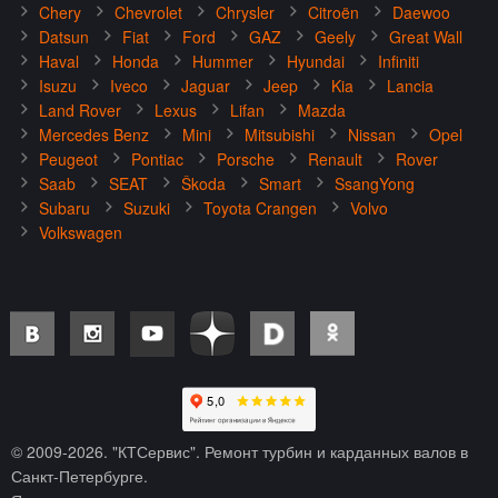
Chery
Chevrolet
Chrysler
Citroën
Daewoo
Datsun
Fiat
Ford
GAZ
Geely
Great Wall
Haval
Honda
Hummer
Hyundai
Infiniti
Isuzu
Iveco
Jaguar
Jeep
Kia
Lancia
Land Rover
Lexus
Lifan
Mazda
Mercedes Benz
Mini
Mitsubishi
Nissan
Opel
Peugeot
Pontiac
Porsche
Renault
Rover
Saab
SEAT
Škoda
Smart
SsangYong
Subaru
Suzuki
Toyota Crangen
Volvo
Volkswagen
© 2009-
2026
. "КТСервис". Ремонт турбин и карданных валов в
Санкт-Петербурге.