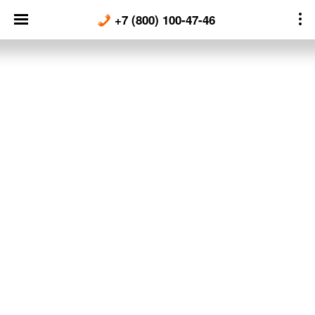
Skip
+7 (800) 100-47-46
to
content