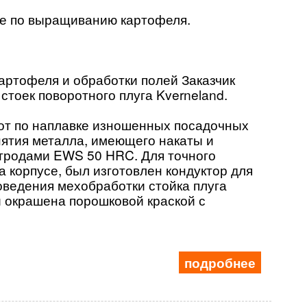
ие по выращиванию картофеля
.
картофеля и обработки полей
Заказчик
 стоек поворотного плуга
Kverneland
.
от по наплавке изношенных
посадочных
нятия металла,
имеющего накаты и
ктродами
EWS
50 HRC.
Для точного
а корпусе, был
изготовлен кондуктор для
оведения мехобработки стойка плуга
и окрашена порошковой краской с
подробнее