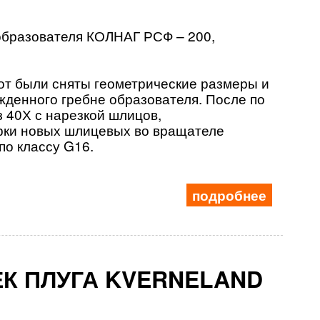
образователя КОЛНАГ РСФ – 200,
от были сняты геометрические
размеры и
ежденного гребне
образователя.
После по
 40Х с нарезкой шлицов,
рки новых шлицевых во вращателе
по классу
G
16.
подробнее
К ПЛУГА KVERNELAND