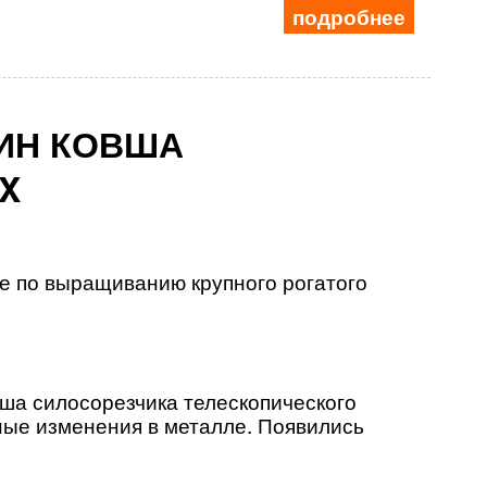
подробнее
ИН КОВША
X
ие по выращиванию крупного
рогатого
ша силосорезчика телескопического
ные изменения в металле.
Появились