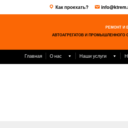
Skip
Как проехать?
info@ktrem.
to
content
РЕМОНТ И 
АВТОАГРЕГАТОВ И ПРОМЫШЛЕННОГО 
Главная
О нас
Наши услуги
Н
Open
Open
menu
menu