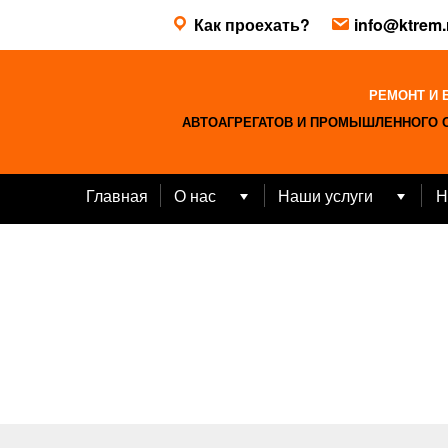
Skip
Как проехать?
info@ktrem.
to
content
РЕМОНТ И 
АВТОАГРЕГАТОВ И ПРОМЫШЛЕННОГО 
Главная
О нас
Наши услуги
Н
Open
Open
menu
menu