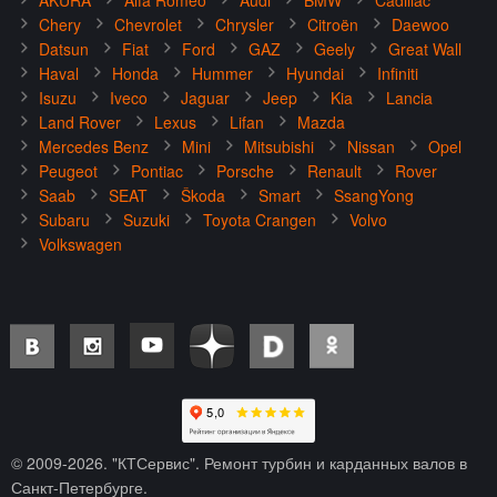
AKURA
Alfa Romeo
Audi
BMW
Cadillac
Chery
Chevrolet
Chrysler
Citroën
Daewoo
Datsun
Fiat
Ford
GAZ
Geely
Great Wall
Haval
Honda
Hummer
Hyundai
Infiniti
Isuzu
Iveco
Jaguar
Jeep
Kia
Lancia
Land Rover
Lexus
Lifan
Mazda
Mercedes Benz
Mini
Mitsubishi
Nissan
Opel
Peugeot
Pontiac
Porsche
Renault
Rover
Saab
SEAT
Škoda
Smart
SsangYong
Subaru
Suzuki
Toyota Crangen
Volvo
Volkswagen
© 2009-
2026
. "КТСервис". Ремонт турбин и карданных валов в
Санкт-Петербурге.