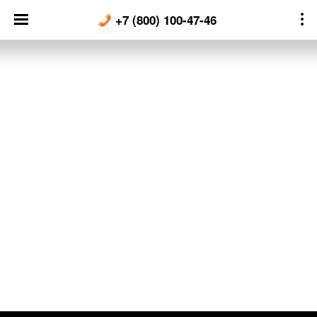
Skip
+7 (800) 100-47-46
to
content