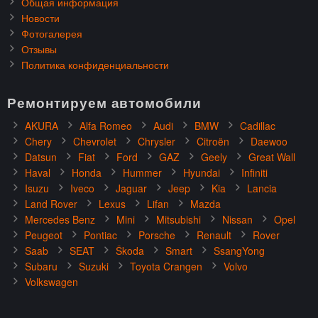
Общая информация
Новости
Фотогалерея
Отзывы
Политика конфиденциальности
Ремонтируем автомобили
AKURA
Alfa Romeo
Audi
BMW
Cadillac
Chery
Chevrolet
Chrysler
Citroën
Daewoo
Datsun
Fiat
Ford
GAZ
Geely
Great Wall
Haval
Honda
Hummer
Hyundai
Infiniti
Isuzu
Iveco
Jaguar
Jeep
Kia
Lancia
Land Rover
Lexus
Lifan
Mazda
Mercedes Benz
Mini
Mitsubishi
Nissan
Opel
Peugeot
Pontiac
Porsche
Renault
Rover
Saab
SEAT
Škoda
Smart
SsangYong
Subaru
Suzuki
Toyota Crangen
Volvo
Volkswagen