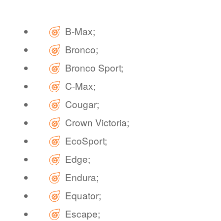
B-Max;
Bronco;
Bronco Sport;
C-Max;
Cougar;
Crown Victoria;
EcoSport;
Edge;
Endura;
Equator;
Escape;