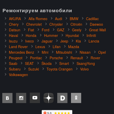
Ремонтируем автомобили
AKURA
Alfa Romeo
Audi
BMW
Cadillac
Chery
Chevrolet
Chrysler
Citroën
Daewoo
Datsun
Fiat
Ford
GAZ
Geely
Great Wall
Haval
Honda
Hummer
Hyundai
Infiniti
Isuzu
Iveco
Jaguar
Jeep
Kia
Lancia
Land Rover
Lexus
Lifan
Mazda
Mercedes Benz
Mini
Mitsubishi
Nissan
Opel
Peugeot
Pontiac
Porsche
Renault
Rover
Saab
SEAT
Škoda
Smart
SsangYong
Subaru
Suzuki
Toyota Crangen
Volvo
Volkswagen