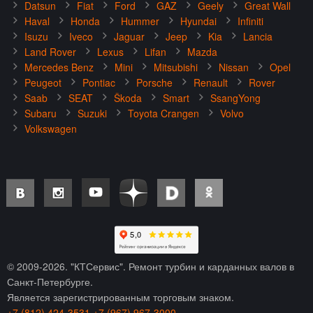
Datsun
Fiat
Ford
GAZ
Geely
Great Wall
Haval
Honda
Hummer
Hyundai
Infiniti
Isuzu
Iveco
Jaguar
Jeep
Kia
Lancia
Land Rover
Lexus
Lifan
Mazda
Mercedes Benz
Mini
Mitsubishi
Nissan
Opel
Peugeot
Pontiac
Porsche
Renault
Rover
Saab
SEAT
Škoda
Smart
SsangYong
Subaru
Suzuki
Toyota Crangen
Volvo
Volkswagen
© 2009-
2026
. "КТСервис". Ремонт турбин и карданных валов в
Санкт-Петербурге.
Является зарегистрированным торговым знаком.
+7 (812) 424-3531
+7 (967) 967-3000