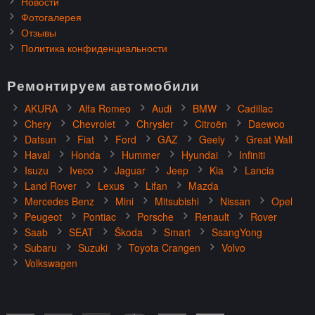
Новости
Фотогалерея
Отзывы
Политика конфиденциальности
Ремонтируем автомобили
AKURA
Alfa Romeo
Audi
BMW
Cadillac
Chery
Chevrolet
Chrysler
Citroën
Daewoo
Datsun
Fiat
Ford
GAZ
Geely
Great Wall
Haval
Honda
Hummer
Hyundai
Infiniti
Isuzu
Iveco
Jaguar
Jeep
Kia
Lancia
Land Rover
Lexus
Lifan
Mazda
Mercedes Benz
Mini
Mitsubishi
Nissan
Opel
Peugeot
Pontiac
Porsche
Renault
Rover
Saab
SEAT
Škoda
Smart
SsangYong
Subaru
Suzuki
Toyota Crangen
Volvo
Volkswagen