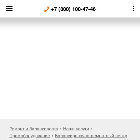
Skip
+7 (800) 100-47-46
to
content
Ремонт и балансировка
>
Наши услуги
>
Промоборудование
>
Балансировочно-ремонтный центр