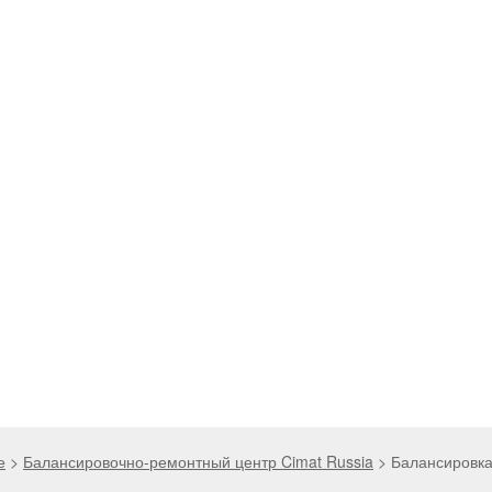
е
>
Балансировочно-ремонтный центр Cimat Russia
>
Балансировка