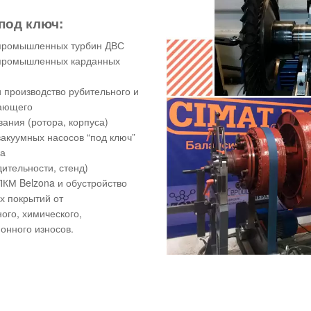
под ключ:
промышленных турбин ДВС
промышленных карданных
 производство рубительного и
ающего
ания (ротора, корпуса)
акуумных насосов “под ключ”
ка
ительности, стенд)
КМ Belzona и обустройство
х покрытий от
ого, химического,
онного износов.