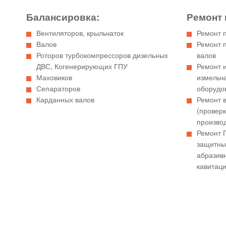
Балансировка:
Ремонт 
Вентиляторов, крыльчаток
Ремонт 
Валов
Ремонт 
Роторов турбокомпрессоров дизельных
валов
ДВС, Когенерирующих ГПУ
Ремонт и
Маховиков
измельч
Сепараторов
оборудов
Карданных валов
Ремонт в
(провер
производ
Ремонт П
защитны
абразивн
кавитаци