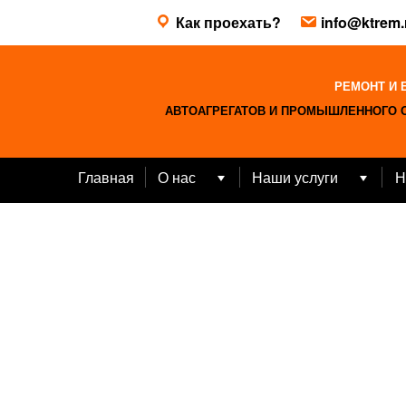
Skip
Как проехать?
info@ktrem.
to
content
РЕМОНТ И 
АВТОАГРЕГАТОВ И ПРОМЫШЛЕННОГО 
Главная
О нас
Наши услуги
Н
Open
Open
menu
menu