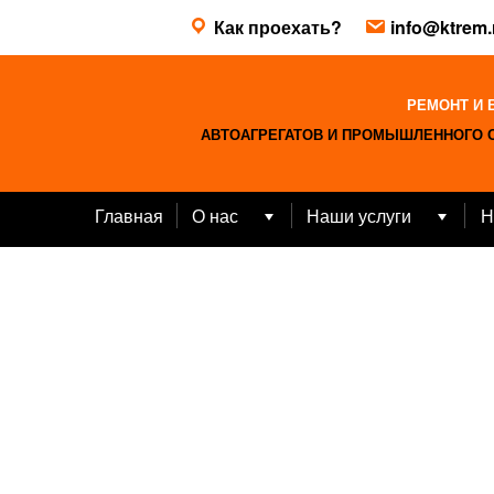
Skip
Как проехать?
info@ktrem.
to
content
РЕМОНТ И 
АВТОАГРЕГАТОВ И ПРОМЫШЛЕННОГО 
Главная
О нас
Наши услуги
Н
Open
Open
menu
menu