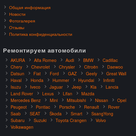
Общая информация
Новости
Фотогалерея
Отзывы
Политика конфиденциальности
Ремонтируем автомобили
AKURA
Alfa Romeo
Audi
BMW
Cadillac
Chery
Chevrolet
Chrysler
Citroën
Daewoo
Datsun
Fiat
Ford
GAZ
Geely
Great Wall
Haval
Honda
Hummer
Hyundai
Infiniti
Isuzu
Iveco
Jaguar
Jeep
Kia
Lancia
Land Rover
Lexus
Lifan
Mazda
Mercedes Benz
Mini
Mitsubishi
Nissan
Opel
Peugeot
Pontiac
Porsche
Renault
Rover
Saab
SEAT
Škoda
Smart
SsangYong
Subaru
Suzuki
Toyota Crangen
Volvo
Volkswagen