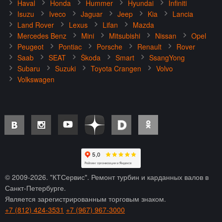
Haval
Honda
Hummer
Hyundai
Infiniti
Isuzu
Iveco
Jaguar
Jeep
Kia
Lancia
Land Rover
Lexus
Lifan
Mazda
Mercedes Benz
Mini
Mitsubishi
Nissan
Opel
Peugeot
Pontiac
Porsche
Renault
Rover
Saab
SEAT
Škoda
Smart
SsangYong
Subaru
Suzuki
Toyota Crangen
Volvo
Volkswagen
© 2009-
2026
. "КТСервис". Ремонт турбин и карданных валов в
Санкт-Петербурге.
Является зарегистрированным торговым знаком.
+7 (812) 424-3531
+7 (967) 967-3000