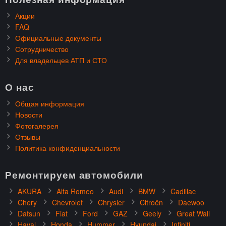
Акции
FAQ
Официальные документы
Сотрудничество
Для владельцев АТП и СТО
О нас
Общая информация
Новости
Фотогалерея
Отзывы
Политика конфиденциальности
Ремонтируем автомобили
AKURA
Alfa Romeo
Audi
BMW
Cadillac
Chery
Chevrolet
Chrysler
Citroën
Daewoo
Datsun
Fiat
Ford
GAZ
Geely
Great Wall
Haval
Honda
Hummer
Hyundai
Infiniti