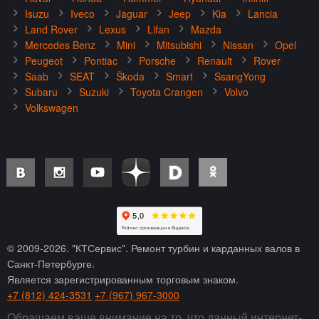
Isuzu
Iveco
Jaguar
Jeep
Kia
Lancia
Land Rover
Lexus
Lifan
Mazda
Mercedes Benz
Mini
Mitsubishi
Nissan
Opel
Peugeot
Pontiac
Porsche
Renault
Rover
Saab
SEAT
Škoda
Smart
SsangYong
Subaru
Suzuki
Toyota Crangen
Volvo
Volkswagen
© 2009-
2026
. "КТСервис". Ремонт турбин и карданных валов в
Санкт-Петербурге.
Является зарегистрированным торговым знаком.
+7 (812) 424-3531
+7 (967) 967-3000
Обращаем ваше внимание на то, что данный интернет-