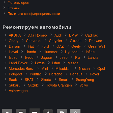
Фотогалерея
Отзывы
Политика конфиденциальности
Ремонтируем автомобили
AKURA
Alfa Romeo
Audi
BMW
Cadillac
Chery
Chevrolet
Chrysler
Citroën
Daewoo
Datsun
Fiat
Ford
GAZ
Geely
Great Wall
Haval
Honda
Hummer
Hyundai
Infiniti
Isuzu
Iveco
Jaguar
Jeep
Kia
Lancia
Land Rover
Lexus
Lifan
Mazda
Mercedes Benz
Mini
Mitsubishi
Nissan
Opel
Peugeot
Pontiac
Porsche
Renault
Rover
Saab
SEAT
Škoda
Smart
SsangYong
Subaru
Suzuki
Toyota Crangen
Volvo
Volkswagen