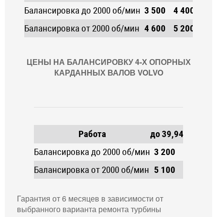
Балансировка до 2000 об/мин
3 500
4 400
4 90
Балансировка от 2000 об/мин
4 600
5 200
5 90
ЦЕНЫ НА БАЛАНСИРОВКУ 4-Х ОПОРНЫХ
КАРДАННЫХ ВАЛОВ VOLVO
Диамет
Работа
до 39,9
40-49,9
5
Балансировка до 2000 об/мин
3 200
4 900
5
Балансировка от 2000 об/мин
5 100
5 800
6
Гарантия от 6 месяцев в зависимости от
выбранного варианта ремонта турбины