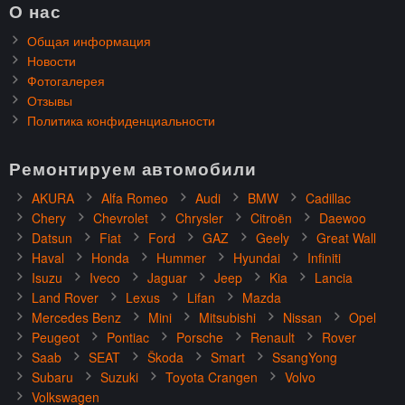
О нас
Общая информация
Новости
Фотогалерея
Отзывы
Политика конфиденциальности
Ремонтируем автомобили
AKURA
Alfa Romeo
Audi
BMW
Cadillac
Chery
Chevrolet
Chrysler
Citroën
Daewoo
Datsun
Fiat
Ford
GAZ
Geely
Great Wall
Haval
Honda
Hummer
Hyundai
Infiniti
Isuzu
Iveco
Jaguar
Jeep
Kia
Lancia
Land Rover
Lexus
Lifan
Mazda
Mercedes Benz
Mini
Mitsubishi
Nissan
Opel
Peugeot
Pontiac
Porsche
Renault
Rover
Saab
SEAT
Škoda
Smart
SsangYong
Subaru
Suzuki
Toyota Crangen
Volvo
Volkswagen