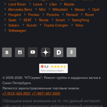
Land Rover
Lexus
Lifan
Mazda
Mercedes Benz
Mini
Mitsubishi
Nissan
Opel
Peugeot
Pontiac
Porsche
Renault
Rover
Saab
SEAT
Škoda
Smart
SsangYong
Subaru
Suzuki
Toyota Crangen
Volvo
Volkswagen
© 2009-
2026
. "КТСервис". Ремонт турбин и карданных валов в
Санкт-Петербурге.
Является зарегистрированным торговым знаком.
+7 (812) 424-3531
+7 (967) 967-3000
Обращаем ваше внимание на то, что данный интернет-
сайт носит исключительно информационный характер и