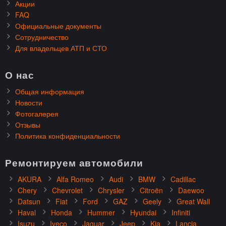
Акции
FAQ
Официальные документы
Сотрудничество
Для владельцев АТП и СТО
О нас
Общая информация
Новости
Фотогалерея
Отзывы
Политика конфиденциальности
Ремонтируем автомобили
AKURA
Alfa Romeo
Audi
BMW
Cadillac
Chery
Chevrolet
Chrysler
Citroën
Daewoo
Datsun
Fiat
Ford
GAZ
Geely
Great Wall
Haval
Honda
Hummer
Hyundai
Infiniti
Isuzu
Iveco
Jaguar
Jeep
Kia
Lancia