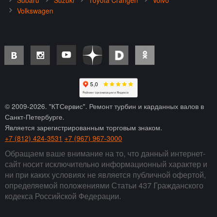
Subaru
Suzuki
Toyota Crangen
Volvo
Volkswagen
© 2009-
2026
. "КТСервис". Ремонт турбин и карданных валов в
Санкт-Петербурге.
Является зарегистрированным торговым знаком.
+7 (812) 424-3531
+7 (967) 967-3000
Обращаем ваше внимание на то, что данный интернет-
сайт носит исключительно информационный характер и
ни при каких условиях не является публичной офертой,
определяемой положениями Статьи 437 Гражданского
кодекса Российской Федерации.