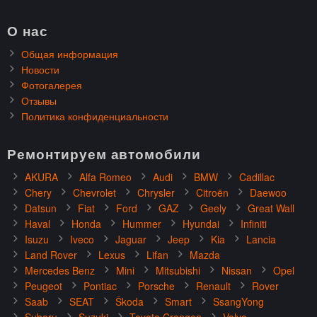
О нас
Общая информация
Новости
Фотогалерея
Отзывы
Политика конфиденциальности
Ремонтируем автомобили
AKURA
Alfa Romeo
Audi
BMW
Cadillac
Chery
Chevrolet
Chrysler
Citroën
Daewoo
Datsun
Fiat
Ford
GAZ
Geely
Great Wall
Haval
Honda
Hummer
Hyundai
Infiniti
Isuzu
Iveco
Jaguar
Jeep
Kia
Lancia
Land Rover
Lexus
Lifan
Mazda
Mercedes Benz
Mini
Mitsubishi
Nissan
Opel
Peugeot
Pontiac
Porsche
Renault
Rover
Saab
SEAT
Škoda
Smart
SsangYong