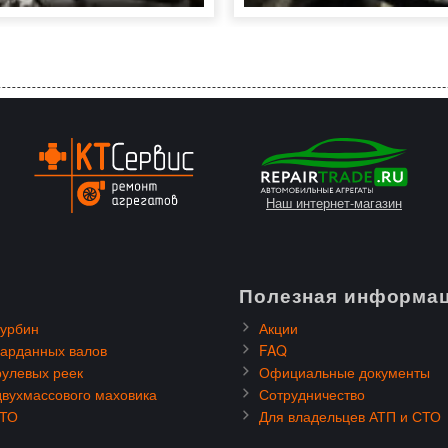
Наш интернет-магазин
Полезная информа
турбин
Акции
карданных валов
FAQ
рулевых реек
Официальные документы
двухмассового маховика
Сотрудничество
СТО
Для владельцев АТП и СТО