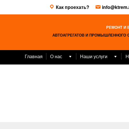
Skip
Как проехать?
info@ktrem.
to
content
РЕМОНТ И 
АВТОАГРЕГАТОВ И ПРОМЫШЛЕННОГО 
Главная
О нас
Наши услуги
Н
Open
Open
menu
menu