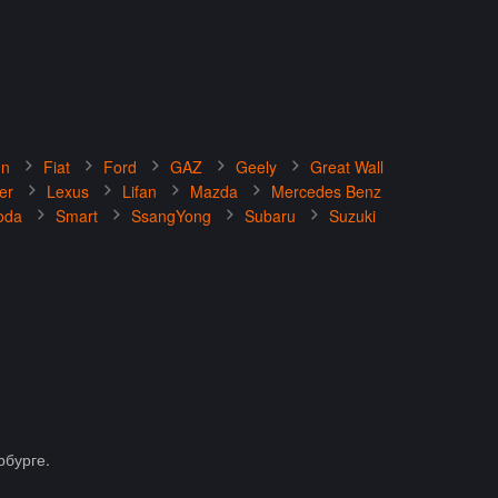
un
Fiat
Ford
GAZ
Geely
Great Wall
er
Lexus
Lifan
Mazda
Mercedes Benz
oda
Smart
SsangYong
Subaru
Suzuki
рбурге.