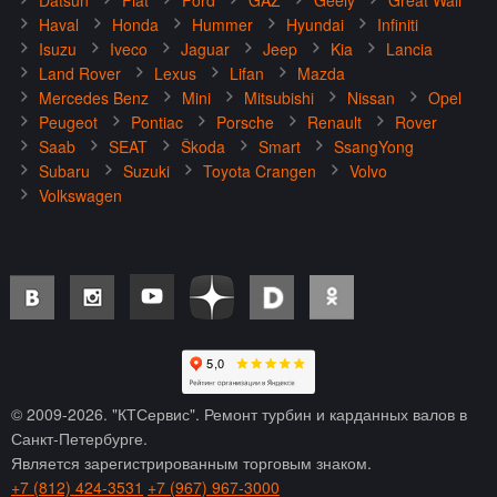
Datsun
Fiat
Ford
GAZ
Geely
Great Wall
Haval
Honda
Hummer
Hyundai
Infiniti
Isuzu
Iveco
Jaguar
Jeep
Kia
Lancia
Land Rover
Lexus
Lifan
Mazda
Mercedes Benz
Mini
Mitsubishi
Nissan
Opel
Peugeot
Pontiac
Porsche
Renault
Rover
Saab
SEAT
Škoda
Smart
SsangYong
Subaru
Suzuki
Toyota Crangen
Volvo
Volkswagen
© 2009-
2026
. "КТСервис". Ремонт турбин и карданных валов в
Санкт-Петербурге.
Является зарегистрированным торговым знаком.
+7 (812) 424-3531
+7 (967) 967-3000