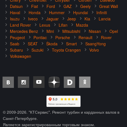
Chery
Chevrolet
Chrysler
Citroën
Daewoo
Datsun
Fiat
Ford
GAZ
Geely
Great Wall
Haval
Honda
Hummer
Hyundai
Infiniti
Isuzu
Iveco
Jaguar
Jeep
Kia
Lancia
Land Rover
Lexus
Lifan
Mazda
Mercedes Benz
Mini
Mitsubishi
Nissan
Opel
Peugeot
Pontiac
Porsche
Renault
Rover
Saab
SEAT
Škoda
Smart
SsangYong
Subaru
Suzuki
Toyota Crangen
Volvo
Volkswagen
© 2009-
2026
. "КТСервис". Ремонт турбин и карданных валов в
Санкт-Петербурге.
Является зарегистрированным торговым знаком.