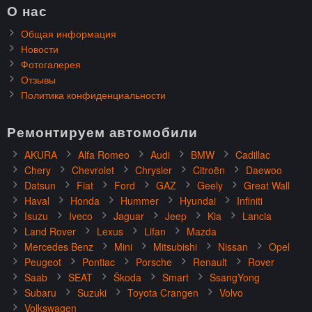
О нас
Общая информация
Новости
Фотогалерея
Отзывы
Политика конфиденциальности
Ремонтируем автомобили
AKURA
Alfa Romeo
Audi
BMW
Cadillac
Chery
Chevrolet
Chrysler
Citroën
Daewoo
Datsun
Fiat
Ford
GAZ
Geely
Great Wall
Haval
Honda
Hummer
Hyundai
Infiniti
Isuzu
Iveco
Jaguar
Jeep
Kia
Lancia
Land Rover
Lexus
Lifan
Mazda
Mercedes Benz
Mini
Mitsubishi
Nissan
Opel
Peugeot
Pontiac
Porsche
Renault
Rover
Saab
SEAT
Škoda
Smart
SsangYong
Subaru
Suzuki
Toyota Crangen
Volvo
Volkswagen