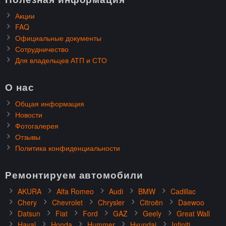
Акции
FAQ
Официальные документы
Сотрудничество
Для владельцев АТП и СТО
О нас
Общая информация
Новости
Фотогалерея
Отзывы
Политика конфиденциальности
Ремонтируем автомобили
AKURA
Alfa Romeo
Audi
BMW
Cadillac
Chery
Chevrolet
Chrysler
Citroën
Daewoo
Datsun
Fiat
Ford
GAZ
Geely
Great Wall
Haval
Honda
Hummer
Hyundai
Infiniti