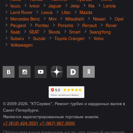
Isuzu
Iveco
Jaguar
Jeep
Kia
Lancia
Land Rover
Lexus
Lifan
Mazda
Mercedes Benz
Mini
Mitsubishi
Nissan
Opel
Peugeot
Pontiac
Porsche
Renault
Rover
Saab
SEAT
Škoda
Smart
SsangYong
Subaru
Suzuki
Toyota Crangen
Volvo
Volkswagen
© 2009-
2026
. "КТСервис". Ремонт турбин и карданных валов в
Санкт-Петербурге.
Является зарегистрированным торговым знаком.
+7 (812) 424-3531
+7 (967) 967-3000
Обращаем ваше внимание на то, что данный интернет-