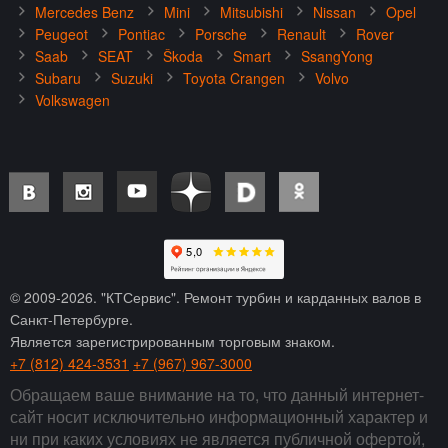
Mercedes Benz
Mini
Mitsubishi
Nissan
Opel
Peugeot
Pontiac
Porsche
Renault
Rover
Saab
SEAT
Škoda
Smart
SsangYong
Subaru
Suzuki
Toyota Crangen
Volvo
Volkswagen
© 2009-
2026
. "КТСервис". Ремонт турбин и карданных валов в
Санкт-Петербурге.
Является зарегистрированным торговым знаком.
+7 (812) 424-3531
+7 (967) 967-3000
Обращаем ваше внимание на то, что данный интернет-
сайт носит исключительно информационный характер и
ни при каких условиях не является публичной офертой,