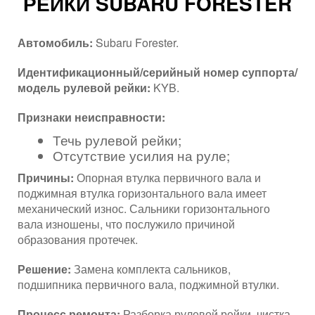
РЕЙКИ SUBARU FORESTER
Автомобиль:
Subaru Forester.
Идентификационный/серийный номер cуппорта/
модель рулевой рейки:
KYB.
Признаки неисправности:
Течь рулевой рейки;
Отсутствие усилия на руле;
Причины:
Опорная втулка первичного вала и
поджимная втулка горизонтального вала имеет
механический износ. Сальники горизонтального
вала изношены, что послужило причиной
образования протечек.
Решение:
Замена комплекта сальников,
подшипника первичного вала, поджимной втулки.
Процесс ремонта:
Разборка рулевой рейки, чистка