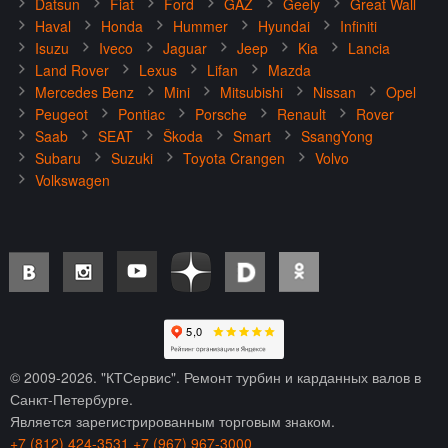
Datsun
Fiat
Ford
GAZ
Geely
Great Wall
Haval
Honda
Hummer
Hyundai
Infiniti
Isuzu
Iveco
Jaguar
Jeep
Kia
Lancia
Land Rover
Lexus
Lifan
Mazda
Mercedes Benz
Mini
Mitsubishi
Nissan
Opel
Peugeot
Pontiac
Porsche
Renault
Rover
Saab
SEAT
Škoda
Smart
SsangYong
Subaru
Suzuki
Toyota Crangen
Volvo
Volkswagen
© 2009-
2026
. "КТСервис". Ремонт турбин и карданных валов в
Санкт-Петербурге.
Является зарегистрированным торговым знаком.
+7 (812) 424-3531
+7 (967) 967-3000