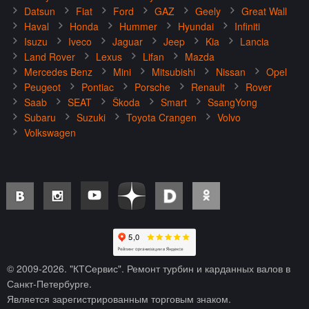
Datsun
Fiat
Ford
GAZ
Geely
Great Wall
Haval
Honda
Hummer
Hyundai
Infiniti
Isuzu
Iveco
Jaguar
Jeep
Kia
Lancia
Land Rover
Lexus
Lifan
Mazda
Mercedes Benz
Mini
Mitsubishi
Nissan
Opel
Peugeot
Pontiac
Porsche
Renault
Rover
Saab
SEAT
Škoda
Smart
SsangYong
Subaru
Suzuki
Toyota Crangen
Volvo
Volkswagen
© 2009-
2026
. "КТСервис". Ремонт турбин и карданных валов в
Санкт-Петербурге.
Является зарегистрированным торговым знаком.