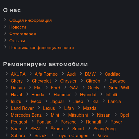
О нас
Общая информация
Новости
Фотогалерея
Отзывы
Политика конфиденциальности
Ремонтируем автомобили
AKURA
Alfa Romeo
Audi
BMW
Cadillac
Chery
Chevrolet
Chrysler
Citroën
Daewoo
Datsun
Fiat
Ford
GAZ
Geely
Great Wall
Haval
Honda
Hummer
Hyundai
Infiniti
Isuzu
Iveco
Jaguar
Jeep
Kia
Lancia
Land Rover
Lexus
Lifan
Mazda
Mercedes Benz
Mini
Mitsubishi
Nissan
Opel
Peugeot
Pontiac
Porsche
Renault
Rover
Saab
SEAT
Škoda
Smart
SsangYong
Subaru
Suzuki
Toyota Crangen
Volvo