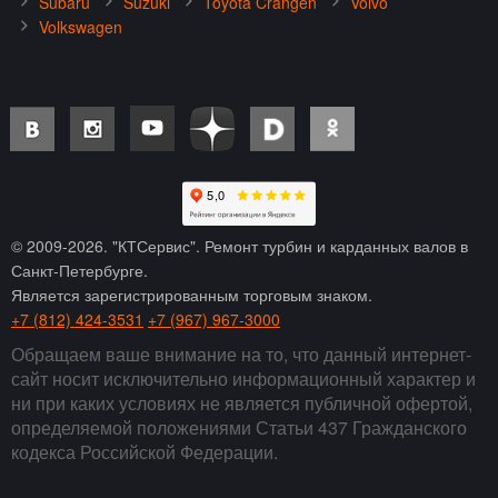
Subaru
Suzuki
Toyota Crangen
Volvo
Volkswagen
© 2009-
2026
. "КТСервис". Ремонт турбин и карданных валов в
Санкт-Петербурге.
Является зарегистрированным торговым знаком.
+7 (812) 424-3531
+7 (967) 967-3000
Обращаем ваше внимание на то, что данный интернет-
сайт носит исключительно информационный характер и
ни при каких условиях не является публичной офертой,
определяемой положениями Статьи 437 Гражданского
кодекса Российской Федерации.