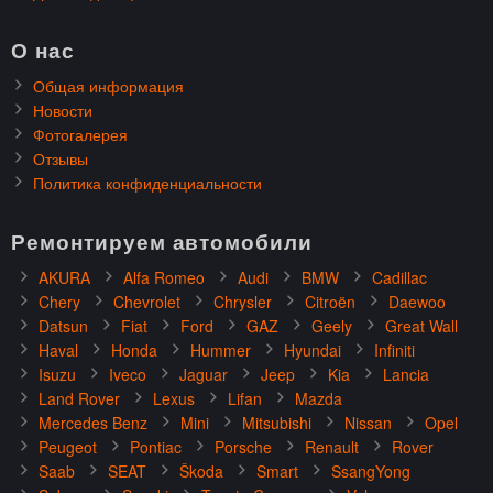
О нас
Общая информация
Новости
Фотогалерея
Отзывы
Политика конфиденциальности
Ремонтируем автомобили
AKURA
Alfa Romeo
Audi
BMW
Cadillac
Chery
Chevrolet
Chrysler
Citroën
Daewoo
Datsun
Fiat
Ford
GAZ
Geely
Great Wall
Haval
Honda
Hummer
Hyundai
Infiniti
Isuzu
Iveco
Jaguar
Jeep
Kia
Lancia
Land Rover
Lexus
Lifan
Mazda
Mercedes Benz
Mini
Mitsubishi
Nissan
Opel
Peugeot
Pontiac
Porsche
Renault
Rover
Saab
SEAT
Škoda
Smart
SsangYong