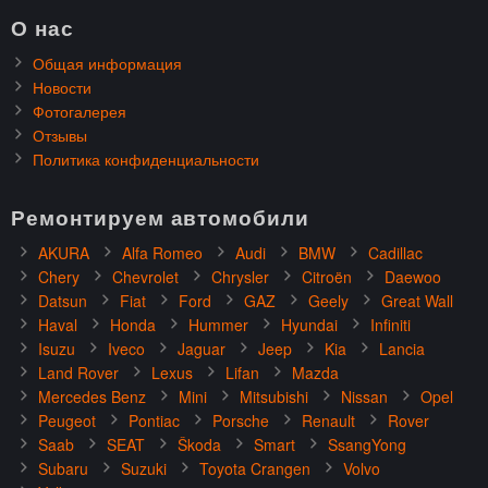
О нас
Общая информация
Новости
Фотогалерея
Отзывы
Политика конфиденциальности
Ремонтируем автомобили
AKURA
Alfa Romeo
Audi
BMW
Cadillac
Chery
Chevrolet
Chrysler
Citroën
Daewoo
Datsun
Fiat
Ford
GAZ
Geely
Great Wall
Haval
Honda
Hummer
Hyundai
Infiniti
Isuzu
Iveco
Jaguar
Jeep
Kia
Lancia
Land Rover
Lexus
Lifan
Mazda
Mercedes Benz
Mini
Mitsubishi
Nissan
Opel
Peugeot
Pontiac
Porsche
Renault
Rover
Saab
SEAT
Škoda
Smart
SsangYong
Subaru
Suzuki
Toyota Crangen
Volvo