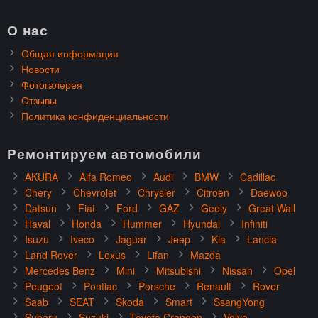
О нас
Общая информация
Новости
Фотогалерея
Отзывы
Политика конфиденциальности
Ремонтируем автомобили
AKURA
Alfa Romeo
Audi
BMW
Cadillac
Chery
Chevrolet
Chrysler
Citroën
Daewoo
Datsun
Fiat
Ford
GAZ
Geely
Great Wall
Haval
Honda
Hummer
Hyundai
Infiniti
Isuzu
Iveco
Jaguar
Jeep
Kia
Lancia
Land Rover
Lexus
Lifan
Mazda
Mercedes Benz
Mini
Mitsubishi
Nissan
Opel
Peugeot
Pontiac
Porsche
Renault
Rover
Saab
SEAT
Škoda
Smart
SsangYong
Subaru
Suzuki
Toyota Crangen
Volvo