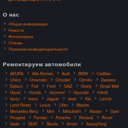
О нас
Общая информация
Новости
Фотогалерея
Отзывы
Политика конфиденциальности
Ремонтируем автомобили
AKURA
Alfa Romeo
Audi
BMW
Cadillac
Chery
Chevrolet
Chrysler
Citroën
Daewoo
Datsun
Fiat
Ford
GAZ
Geely
Great Wall
Haval
Honda
Hummer
Hyundai
Infiniti
Isuzu
Iveco
Jaguar
Jeep
Kia
Lancia
Land Rover
Lexus
Lifan
Mazda
Mercedes Benz
Mini
Mitsubishi
Nissan
Opel
Peugeot
Pontiac
Porsche
Renault
Rover
Saab
SEAT
Škoda
Smart
SsangYong