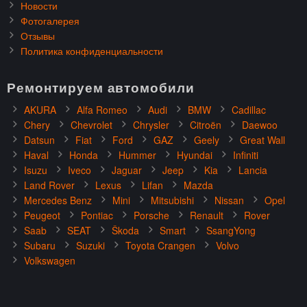
Новости
Фотогалерея
Отзывы
Политика конфиденциальности
Ремонтируем автомобили
AKURA
Alfa Romeo
Audi
BMW
Cadillac
Chery
Chevrolet
Chrysler
Citroën
Daewoo
Datsun
Fiat
Ford
GAZ
Geely
Great Wall
Haval
Honda
Hummer
Hyundai
Infiniti
Isuzu
Iveco
Jaguar
Jeep
Kia
Lancia
Land Rover
Lexus
Lifan
Mazda
Mercedes Benz
Mini
Mitsubishi
Nissan
Opel
Peugeot
Pontiac
Porsche
Renault
Rover
Saab
SEAT
Škoda
Smart
SsangYong
Subaru
Suzuki
Toyota Crangen
Volvo
Volkswagen