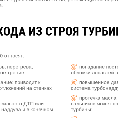
а.
ОДА ИЗ СТРОЯ ТУРБИН
0 относят:
ов, перегрева,
попадание пост
ое трение;
обломки лопастей в
ание: приводит к
повышенное дав
 отложений на стенках
система турбонадд
протечка масла
 сильного ДТП или
сальников может п
 наддува и в конечном
турбины;