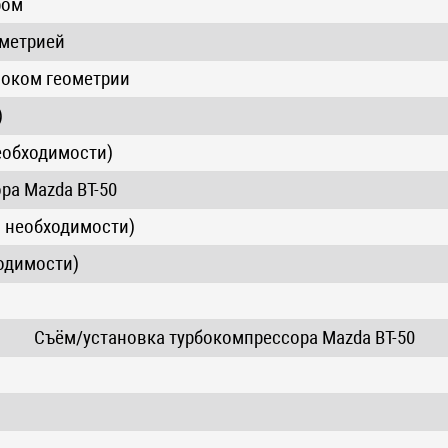
ром
ометрией
локом геометрии
)
еобходимости)
ра Mazda BT-50
о необходимости)
ходимости)
Съём/установка турбокомпрессора Mazda BT-50