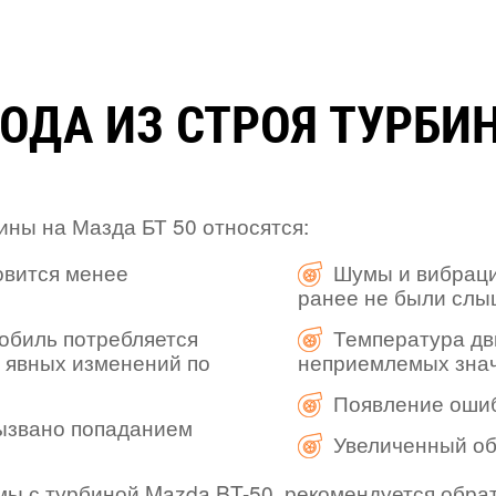
ОДА ИЗ СТРОЯ ТУРБИН
ины на Мазда БТ 50 относятся:
овится менее
Шумы и вибрации
ранее не были слы
обиль потребляется
Температура дв
з явных изменений по
неприемлемых зна
Появление ошиб
вызвано попаданием
Увеличенный об
емы с турбиной Mazda BT-50, рекомендуется обр