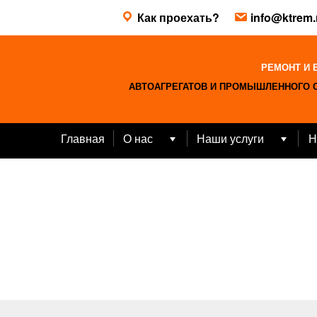
Skip
Как проехать?
info@ktrem.
to
content
РЕМОНТ И 
АВТОАГРЕГАТОВ И ПРОМЫШЛЕННОГО 
Главная
О нас
Наши услуги
Н
Open
Open
menu
menu