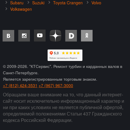
Subaru
Suzuki
Toyota Crangen
Volvo
Volkswagen
© 2009-
2026
. "КТСервис". Ремонт турбин и карданных валов в
Санкт-Петербурге.
Является зарегистрированным торговым знаком.
+7 (812) 424-3531
+7 (967) 967-3000
Обращаем ваше внимание на то, что данный интернет-
сайт носит исключительно информационный характер и
ни при каких условиях не является публичной офертой,
определяемой положениями Статьи 437 Гражданского
кодекса Российской Федерации.