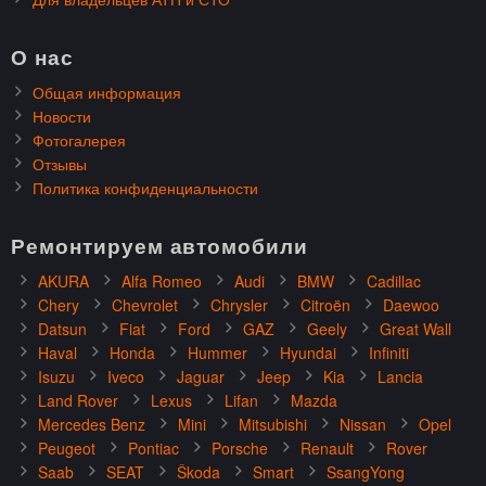
О нас
Общая информация
Новости
Фотогалерея
Отзывы
Политика конфиденциальности
Ремонтируем автомобили
AKURA
Alfa Romeo
Audi
BMW
Cadillac
Chery
Chevrolet
Chrysler
Citroën
Daewoo
Datsun
Fiat
Ford
GAZ
Geely
Great Wall
Haval
Honda
Hummer
Hyundai
Infiniti
Isuzu
Iveco
Jaguar
Jeep
Kia
Lancia
Land Rover
Lexus
Lifan
Mazda
Mercedes Benz
Mini
Mitsubishi
Nissan
Opel
Peugeot
Pontiac
Porsche
Renault
Rover
Saab
SEAT
Škoda
Smart
SsangYong