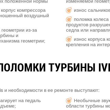
ерх положенной нормы
изменяемой геомет
 корпус компрессора
износ сальников
изношенный воздушный
поломка колеса 
продуктов разрушен
 геометрии из-за
седла или направл
урбины и
износ корпуса к
еханизма геометрии;
крепления на интер
ПОЛОМКИ ТУРБИНЫ IVE
is и необходимости в ее ремонте выступают:
агирует на педаль
Необычные звуки
одъеме;
области турбины мо