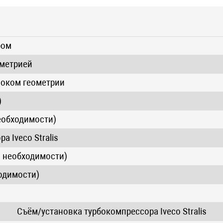
ром
ометрией
блоком геометрии
)
необходимости)
а Iveco Stralis
о необходимости)
ходимости)
Съём/установка турбокомпрессора Iveco Stralis