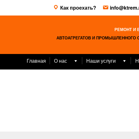
Skip
Как проехать?
info@ktrem.
to
content
РЕМОНТ И 
АВТОАГРЕГАТОВ И ПРОМЫШЛЕННОГО 
Главная
О нас
Наши услуги
Н
Open
Open
menu
menu