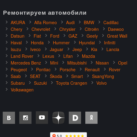
Ремонтируем автомобили
AKURA
Alfa Romeo
Audi
BMW
Cadillac
Chery
Chevrolet
Chrysler
Citroën
Daewoo
Datsun
Fiat
Ford
GAZ
Geely
Great Wall
Haval
Honda
Hummer
Hyundai
Infiniti
Isuzu
Iveco
Jaguar
Jeep
Kia
Lancia
Land Rover
Lexus
Lifan
Mazda
Mercedes Benz
Mini
Mitsubishi
Nissan
Opel
Peugeot
Pontiac
Porsche
Renault
Rover
Saab
SEAT
Škoda
Smart
SsangYong
Subaru
Suzuki
Toyota Crangen
Volvo
Volkswagen