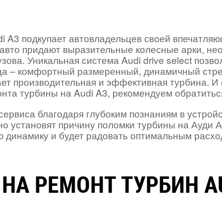
i A3 подкупает автовладельцев своей впечатляю
авто придают выразительные колесные арки, нео
ова. Уникальная система Audi drive select позво
ьца – комфортный размеренный, динамичный стр
чает производительная и эффективная турбина. И
нта турбины на Audi A3, рекомендуем обратитьс
ервиса благодаря глубоким познаниям в устрой
о установят причину поломки турбины на Ауди А3
ю динамику и будет радовать оптимальным расхо
 НА РЕМОНТ ТУРБИН AU