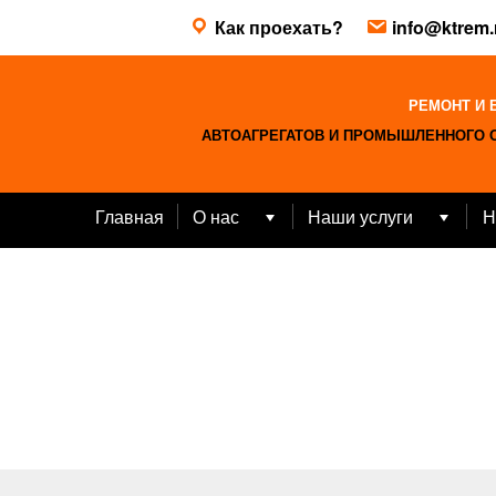
Skip
Как проехать?
info@ktrem.
to
content
РЕМОНТ И 
АВТОАГРЕГАТОВ И ПРОМЫШЛЕННОГО 
Главная
О нас
Наши услуги
Н
Open
Open
menu
menu