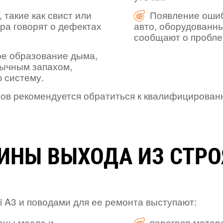
такие как свист или
Появление ошиб
ора говорят о дефектах
авто, оборудованн
сообщают о пробле
ое образование дыма,
бычным запахом,
 систему.
ов рекомендуется обратиться к квалифицирован
НЫ ВЫХОДА ИЗ СТРОЯ
 A3 и поводами для ее ремонта выступают:
ены масла и
перегрев мотор