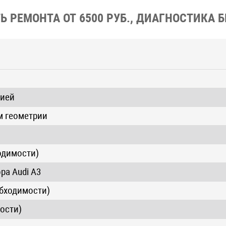
 РЕМОНТА ОТ 6500 РУБ., ДИАГНОСТИКА 
рией
м геометрии
одимости)
ра Audi A3
обходимости)
ости)