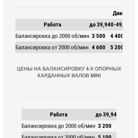
Диаметр 
Работа
до 39,9
40-49,9
50-
Балансировка до 2000 об/мин
3 500
4 400
4 90
Балансировка от 2000 об/мин
4 600
5 200
5 90
ЦЕНЫ НА БАЛАНСИРОВКУ 4-Х ОПОРНЫХ
КАРДАННЫХ ВАЛОВ MINI
Диамет
Работа
до 39,9
40-49,9
5
Балансировка до 2000 об/мин
3 200
4 900
5
Балансировка от 2000 об/мин
5 100
5 800
6