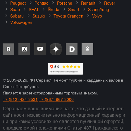
Peugeot
Pontiac
Porsche
Renault
Rover
Saab
SEAT
Škoda
Smart
SsangYong
Subaru
Suzuki
Toyota Crangen
Volvo
Volkswagen
© 2009-
2026
. "КТСервис". Ремонт турбин и карданных валов в
Санкт-Петербурге.
Является зарегистрированным торговым знаком.
+7 (812) 424-3531
+7 (967) 967-3000
Обращаем ваше внимание на то, что данный интернет-
сайт носит исключительно информационный характер и
ни при каких условиях не является публичной офертой,
определяемой положениями Статьи 437 Гражданского