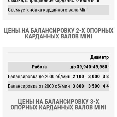
Смазка, шприцевание карданного вала Mini
Съём/установка карданного вала Mini
ЦЕНЫ НА БАЛАНСИРОВКУ 2-Х ОПОРНЫХ
КАРДАННЫХ ВАЛОВ MINI
Диаметр кре
Работа
до 39,9
40-49,9
50-52
5
Балансировка до 2000 об/мин
2 100
3 000
3 800
Балансировка от 2000 об/мин
3 800
3 500
4 400
ЦЕНЫ НА БАЛАНСИРОВКУ 3-Х
ОПОРНЫХ КАРДАННЫХ ВАЛОВ MINI