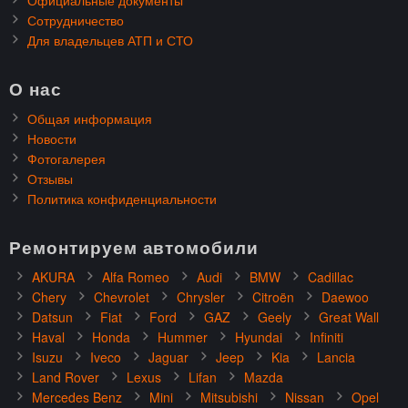
Официальные документы
Сотрудничество
Для владельцев АТП и СТО
О нас
Общая информация
Новости
Фотогалерея
Отзывы
Политика конфиденциальности
Ремонтируем автомобили
AKURA
Alfa Romeo
Audi
BMW
Cadillac
Chery
Chevrolet
Chrysler
Citroën
Daewoo
Datsun
Fiat
Ford
GAZ
Geely
Great Wall
Haval
Honda
Hummer
Hyundai
Infiniti
Isuzu
Iveco
Jaguar
Jeep
Kia
Lancia
Land Rover
Lexus
Lifan
Mazda
Mercedes Benz
Mini
Mitsubishi
Nissan
Opel