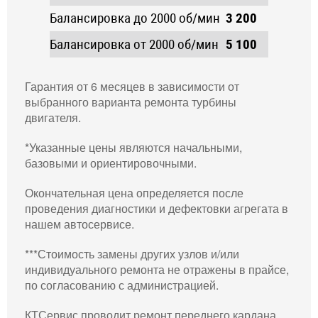
Балансировка до 2000 об/мин
3 200
4 900
5
Балансировка от 2000 об/мин
5 100
5 800
6
Гарантия от 6 месяцев в зависимости от
выбранного варианта ремонта турбины
двигателя.
*Указанные цены являются начальными,
базовыми и ориентировочными.
Окончательная цена определяется после
проведения диагностики и дефектовки агрегата в
нашем автосервисе.
***Стоимость замены других узлов и/или
индивидуального ремонта не отражены в прайсе,
по согласованию с администрацией.
КТСервис проводит ремонт переднего кардана,