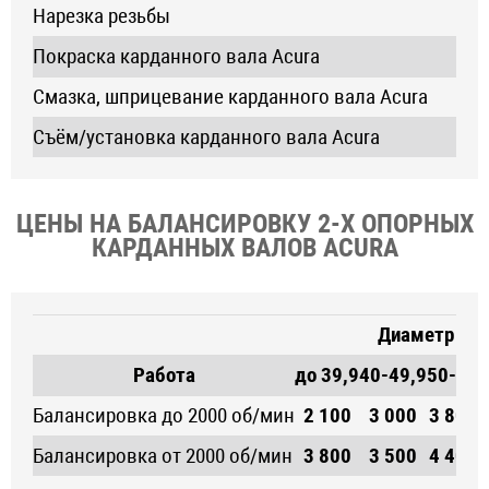
Нарезка резьбы
Покраска карданного вала Acura
Смазка, шприцевание карданного вала Acura
Съём/установка карданного вала Acura
ЦЕНЫ НА БАЛАНСИРОВКУ 2-Х ОПОРНЫХ
КАРДАННЫХ ВАЛОВ ACURA
Диаметр кре
Работа
до 39,9
40-49,9
50-52
5
Балансировка до 2000 об/мин
2 100
3 000
3 800
Балансировка от 2000 об/мин
3 800
3 500
4 400