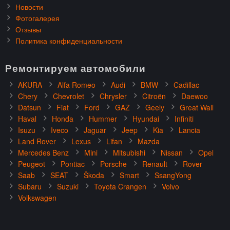
Новости
Фотогалерея
Отзывы
Политика конфиденциальности
Ремонтируем автомобили
AKURA
Alfa Romeo
Audi
BMW
Cadillac
Chery
Chevrolet
Chrysler
Citroën
Daewoo
Datsun
Fiat
Ford
GAZ
Geely
Great Wall
Haval
Honda
Hummer
Hyundai
Infiniti
Isuzu
Iveco
Jaguar
Jeep
Kia
Lancia
Land Rover
Lexus
Lifan
Mazda
Mercedes Benz
Mini
Mitsubishi
Nissan
Opel
Peugeot
Pontiac
Porsche
Renault
Rover
Saab
SEAT
Škoda
Smart
SsangYong
Subaru
Suzuki
Toyota Crangen
Volvo
Volkswagen