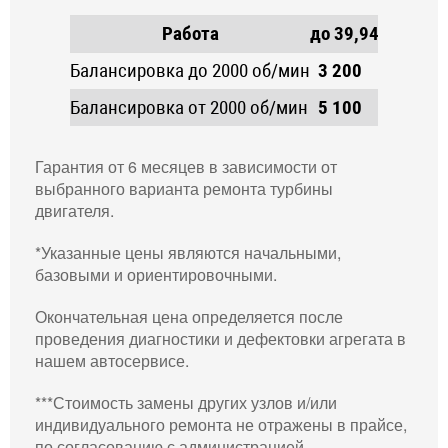
Работа
до 39,9
40-49,9
5
Балансировка до 2000 об/мин
3 200
4 900
5
Балансировка от 2000 об/мин
5 100
5 800
6
Гарантия от 6 месяцев в зависимости от
выбранного варианта ремонта турбины
двигателя.
*Указанные цены являются начальными,
базовыми и ориентировочными.
Окончательная цена определяется после
проведения диагностики и дефектовки агрегата в
нашем автосервисе.
***Стоимость замены других узлов и/или
индивидуального ремонта не отражены в прайсе,
по согласованию с администрацией.