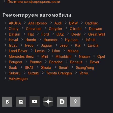
Политика конфиденциальности
Ремонтируем автомобили
AKURA
Alfa Romeo
Audi
BMW
Cadillac
Chery
Chevrolet
Chrysler
Citroën
Daewoo
Datsun
Fiat
Ford
GAZ
Geely
Great Wall
Haval
Honda
Hummer
Hyundai
Infiniti
Isuzu
Iveco
Jaguar
Jeep
Kia
Lancia
Land Rover
Lexus
Lifan
Mazda
Mercedes Benz
Mini
Mitsubishi
Nissan
Opel
Peugeot
Pontiac
Porsche
Renault
Rover
Saab
SEAT
Škoda
Smart
SsangYong
Subaru
Suzuki
Toyota Crangen
Volvo
Volkswagen