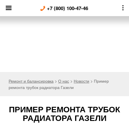
Skip
+7 (800) 100-47-46
to
content
Ремонт и балансировка
>
О нас
>
Новости
>
Пример
ремонта трубок радиатора Газели
ПРИМЕР РЕМОНТА ТРУБОК
РАДИАТОРА ГАЗЕЛИ