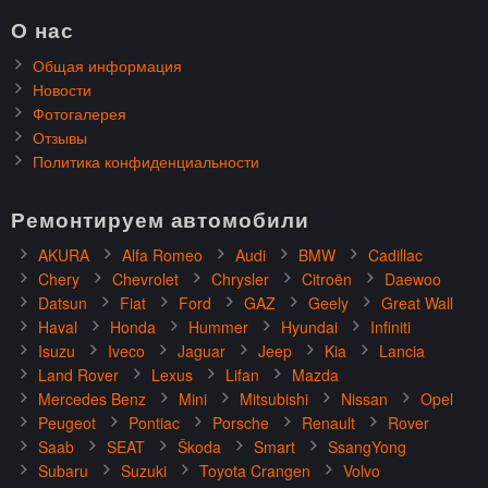
О нас
Общая информация
Новости
Фотогалерея
Отзывы
Политика конфиденциальности
Ремонтируем автомобили
AKURA
Alfa Romeo
Audi
BMW
Cadillac
Chery
Chevrolet
Chrysler
Citroën
Daewoo
Datsun
Fiat
Ford
GAZ
Geely
Great Wall
Haval
Honda
Hummer
Hyundai
Infiniti
Isuzu
Iveco
Jaguar
Jeep
Kia
Lancia
Land Rover
Lexus
Lifan
Mazda
Mercedes Benz
Mini
Mitsubishi
Nissan
Opel
Peugeot
Pontiac
Porsche
Renault
Rover
Saab
SEAT
Škoda
Smart
SsangYong
Subaru
Suzuki
Toyota Crangen
Volvo