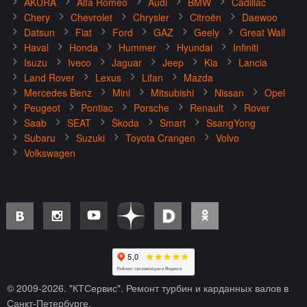
AKURA
Alfa Romeo
Audi
BMW
Cadillac
Chery
Chevrolet
Chrysler
Citroën
Daewoo
Datsun
Fiat
Ford
GAZ
Geely
Great Wall
Haval
Honda
Hummer
Hyundai
Infiniti
Isuzu
Iveco
Jaguar
Jeep
Kia
Lancia
Land Rover
Lexus
Lifan
Mazda
Mercedes Benz
Mini
Mitsubishi
Nissan
Opel
Peugeot
Pontiac
Porsche
Renault
Rover
Saab
SEAT
Škoda
Smart
SsangYong
Subaru
Suzuki
Toyota Crangen
Volvo
Volkswagen
© 2009-
2026
. "КТСервис". Ремонт турбин и карданных валов в
Санкт-Петербурге.